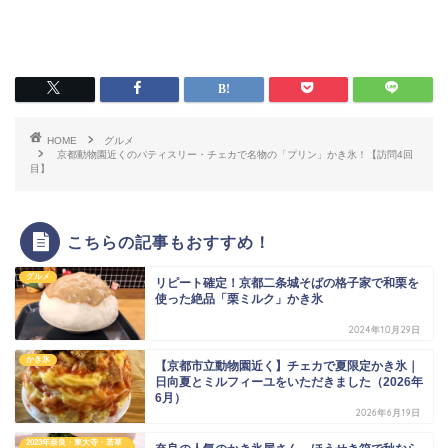
HOME
グルメ
京都動物園近くのパティスリー・チェカで名物の「プリン」かき氷！【訪問4回
目】
こちらの記事もおすすめ！
グルメ
リピート確定！京都二条城そばの格子家で和栗を
使った絶品「栗ミルク」かき氷
2024年10月29日
かき氷
【京都市立動物園近く】チェカで夏限定かき氷｜
日向夏とミルフィーユをいただきました（2026年
6月）
2026年6月19日
2023年奈良・東大寺・若草