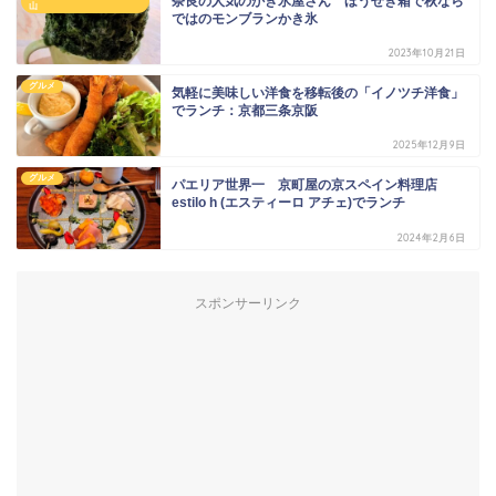
奈良の人気のかき氷屋さん ほうせき箱で秋なら
山
ではのモンブランかき氷
2023年10月21日
グルメ
気軽に美味しい洋食を移転後の「イノツチ洋食」
でランチ：京都三条京阪
2025年12月9日
グルメ
パエリア世界一 京町屋の京スペイン料理店
estilo h (エスティーロ アチェ)でランチ
2024年2月6日
スポンサーリンク