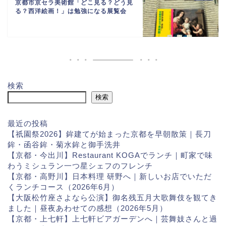
京都市京セラ美術館「どこ見る？どう見
る？西洋絵画！」は勉強になる展覧会
検索
検索
最近の投稿
【祇園祭2026】鉾建てが始まった京都を早朝散策｜長刀
鉾・函谷鉾・菊水鉾と御手洗井
【京都・今出川】Restaurant KOGAでランチ｜町家で味
わうミシュラン一つ星シェフのフレンチ
【京都・高野川】日本料理 研野へ｜新しいお店でいただ
くランチコース（2026年6月）
【大阪松竹座さよなら公演】御名残五月大歌舞伎を観てき
ました｜昼夜あわせての感想（2026年5月）
【京都・上七軒】上七軒ビアガーデンへ｜芸舞妓さんと過