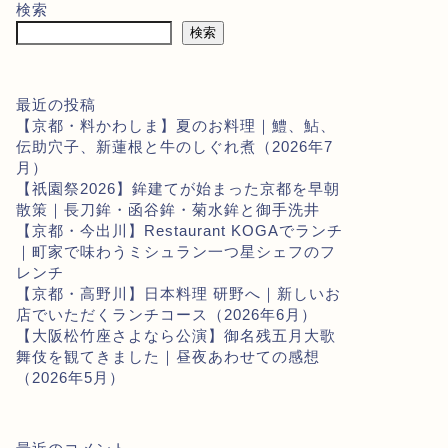
検索
検索
最近の投稿
【京都・料かわしま】夏のお料理｜鱧、鮎、
伝助穴子、新蓮根と牛のしぐれ煮（2026年7
月）
【祇園祭2026】鉾建てが始まった京都を早朝
散策｜長刀鉾・函谷鉾・菊水鉾と御手洗井
【京都・今出川】Restaurant KOGAでランチ
｜町家で味わうミシュラン一つ星シェフのフ
レンチ
【京都・高野川】日本料理 研野へ｜新しいお
店でいただくランチコース（2026年6月）
【大阪松竹座さよなら公演】御名残五月大歌
舞伎を観てきました｜昼夜あわせての感想
（2026年5月）