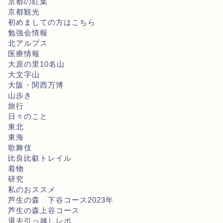
京都の紅葉
京都観光
初めましての方はこちら
勉強会情報
北アルプス
医療情報
大原の里10名山
大文字山
大阪・関西万博
山歩き
旅行
日々のこと
東北
東海
歌舞伎
比良比叡トレイル
着物
研究
私のおススメ
芦生の森 下谷コース2023年
芦生の森上谷コース
退去引っ越しレポ