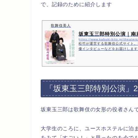
で、記録のために紹介します
歌舞伎美人
坂東玉三郎特別公演｜南
https://www.kabuki-bito.jp/theater
松竹が運営する歌舞伎公式サイト。
優インタビューなどをお届けします
南座に関するページです。
「坂東玉三郎特別公演」2
坂東玉三郎は歌舞伎の女形の役者さん
大学生のころに、ユースホステルに泊
をみて「すごい！」と思ったのを今で