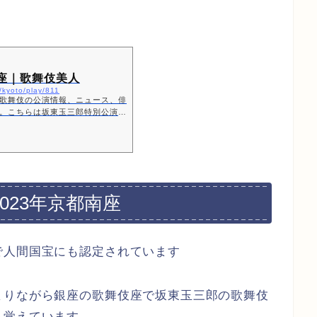
座｜歌舞伎美人
s/kyoto/play/811
歌舞伎の公演情報、ニュース、俳
。こちらは坂東玉三郎特別公演｜
023年京都南座
で人間国宝にも認定されています
まりながら銀座の歌舞伎座で坂東玉三郎の歌舞伎
も覚えています。