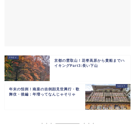
京都の雲取山！花脊高原から貴船までハ
イキングPart3:長い下山
年末の恒例！南座の吉例顔見世興行・歌
舞伎・後編：年増ってなんじゃそりゃ