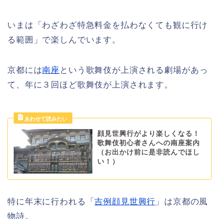
いまは「わざわざ特急料金を払わなくても観に行け
る範囲」で楽しんでいます。
京都には
南座
という歌舞伎が上演される劇場があっ
て、年に３回ほど歌舞伎が上演されます。
顔見世興行がより楽しくなる！
歌舞伎初心者さんへの南座案内
（お出かけ前に是非読んでほし
い！）
特に年末に行われる「
吉例顔見世興行
」は京都の風
物詩。