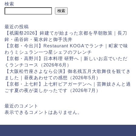
検索
検索
最近の投稿
【祇園祭2026】鉾建てが始まった京都を早朝散策｜長刀
鉾・函谷鉾・菊水鉾と御手洗井
【京都・今出川】Restaurant KOGAでランチ｜町家で味
わうミシュラン一つ星シェフのフレンチ
【京都・高野川】日本料理 研野へ｜新しいお店でいただ
くランチコース（2026年6月）
【大阪松竹座さよなら公演】御名残五月大歌舞伎を観てき
ました｜昼夜あわせての感想（2026年5月）
【京都・上七軒】上七軒ビアガーデンへ｜芸舞妓さんと過
ごす夏の夜が楽しかったです（2026年7月）
最近のコメント
表示できるコメントはありません。