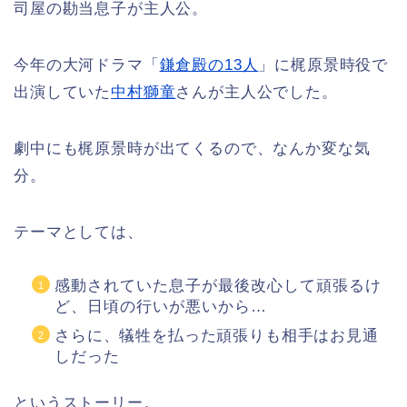
司屋の勘当息子が主人公。
今年の大河ドラマ「
鎌倉殿の13人
」に梶原景時役で
出演していた
中村獅童
さんが主人公でした。
劇中にも梶原景時が出てくるので、なんか変な気
分。
テーマとしては、
感動されていた息子が最後改心して頑張るけ
ど、日頃の行いが悪いから…
さらに、犠牲を払った頑張りも相手はお見通
しだった
というストーリー。