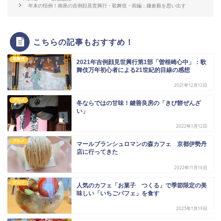
年末の恒例！南座の吉例顔見世興行・歌舞伎・前編：鎌倉殿を思い出す
こちらの記事もおすすめ！
歌舞伎
2021年吉例顔見世興行第1部「曽根崎心中」：歌
舞伎万年初心者による21世紀的目線の感想
2021年12月12日
グルメ
冬ならではの甘味！鍵善良房の「きび餅ぜんざ
い」
2022年1月12日
グルメ
マールブランシュロマンの森カフェ 京都伊勢丹
店に行ってきた
2022年11月16日
グルメ
人気のカフェ「お菓子 つくる」で季節限定の美
味しい「いちごパフェ」を食す
2023年1月19日