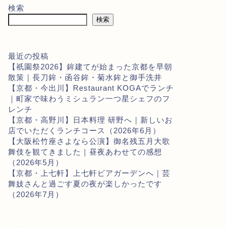
検索
検索
最近の投稿
【祇園祭2026】鉾建てが始まった京都を早朝
散策｜長刀鉾・函谷鉾・菊水鉾と御手洗井
【京都・今出川】Restaurant KOGAでランチ
｜町家で味わうミシュラン一つ星シェフのフ
レンチ
【京都・高野川】日本料理 研野へ｜新しいお
店でいただくランチコース（2026年6月）
【大阪松竹座さよなら公演】御名残五月大歌
舞伎を観てきました｜昼夜あわせての感想
（2026年5月）
【京都・上七軒】上七軒ビアガーデンへ｜芸
舞妓さんと過ごす夏の夜が楽しかったです
（2026年7月）