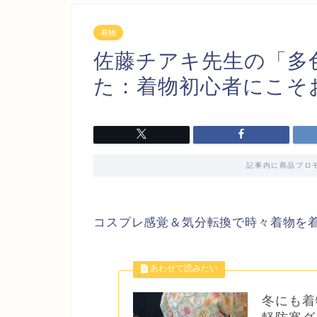
着物
佐藤チアキ先生の「多
た：着物初心者にこそ
記事内に商品プロ
コスプレ感覚＆気分転換で時々着物を
冬にも着