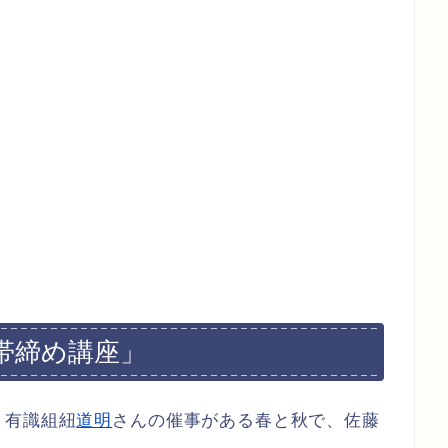
帯締め講座」
、有識組紐
道明
さんの催事がある春と秋で、佐藤