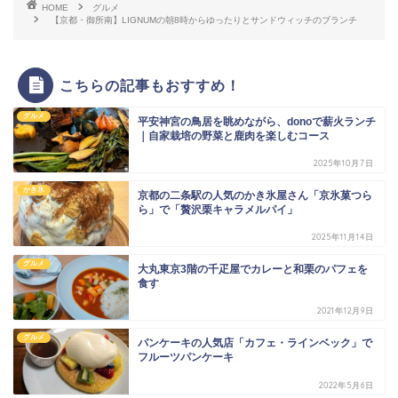
HOME
グルメ
【京都・御所南】LIGNUMの朝8時からゆったりとサンドウィッチのブランチ
こちらの記事もおすすめ！
グルメ
平安神宮の鳥居を眺めながら、donoで薪火ランチ
｜自家栽培の野菜と鹿肉を楽しむコース
2025年10月7日
かき氷
京都の二条駅の人気のかき氷屋さん「京氷菓つら
ら」で「贅沢栗キャラメルパイ」
2025年11月14日
グルメ
大丸東京3階の千疋屋でカレーと和栗のパフェを
食す
2021年12月9日
グルメ
パンケーキの人気店「カフェ・ラインベック」で
フルーツパンケーキ
2022年5月6日