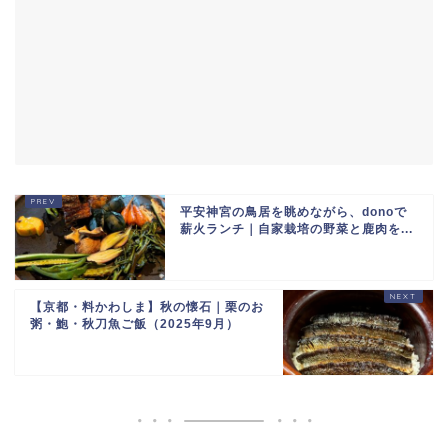
平安神宮の鳥居を眺めながら、donoで
薪火ランチ｜自家栽培の野菜と鹿肉を...
【京都・料かわしま】秋の懐石｜栗のお
粥・鮑・秋刀魚ご飯（2025年9月）