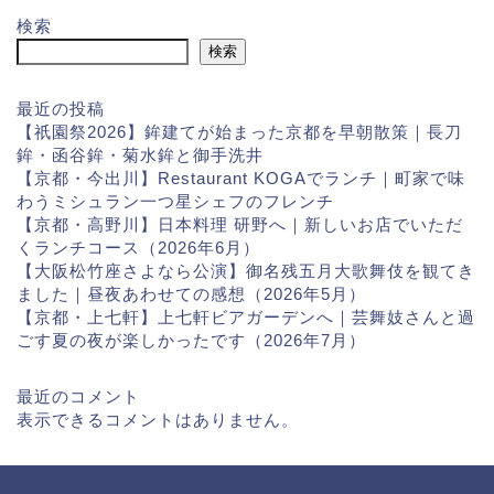
検索
検索
最近の投稿
【祇園祭2026】鉾建てが始まった京都を早朝散策｜長刀
鉾・函谷鉾・菊水鉾と御手洗井
【京都・今出川】Restaurant KOGAでランチ｜町家で味
わうミシュラン一つ星シェフのフレンチ
【京都・高野川】日本料理 研野へ｜新しいお店でいただ
くランチコース（2026年6月）
【大阪松竹座さよなら公演】御名残五月大歌舞伎を観てき
ました｜昼夜あわせての感想（2026年5月）
【京都・上七軒】上七軒ビアガーデンへ｜芸舞妓さんと過
ごす夏の夜が楽しかったです（2026年7月）
最近のコメント
表示できるコメントはありません。