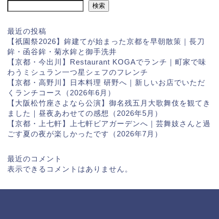
検索
最近の投稿
【祇園祭2026】鉾建てが始まった京都を早朝散策｜長刀
鉾・函谷鉾・菊水鉾と御手洗井
【京都・今出川】Restaurant KOGAでランチ｜町家で味
わうミシュラン一つ星シェフのフレンチ
【京都・高野川】日本料理 研野へ｜新しいお店でいただ
くランチコース（2026年6月）
【大阪松竹座さよなら公演】御名残五月大歌舞伎を観てき
ました｜昼夜あわせての感想（2026年5月）
【京都・上七軒】上七軒ビアガーデンへ｜芸舞妓さんと過
ごす夏の夜が楽しかったです（2026年7月）
最近のコメント
表示できるコメントはありません。