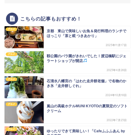
こちらの記事もおすすめ！
グルメ
京都 東山で美味しいお魚＆発行料理のランチで
ほっこり「茶と糀 つきあかり」
2025年11月17日
グルメ
靱公園のバラ園がきれいでした！渡辺橋駅にジェ
ラートショップが開店
2023年4月28日
グルメ
石清水八幡宮の「はわた走井餅老舗」で名物のか
き氷「走井餅しぐれ」
2024年10月18日
グルメ
嵐山の高級ホテルMUNI KYOTOの夏限定のソフト
クリーム
2022年7月23日
グルメ
ゆったりできて美味しい！「Cafeふふふあん by