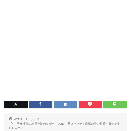
HOME
グルメ
平安神宮の鳥居を眺めながら、donoで薪火ランチ｜自家栽培の野菜と鹿肉を楽
しむコース