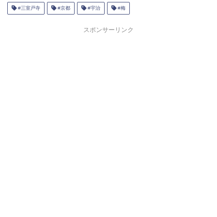
#三室戸寺
#京都
#宇治
#梅
スポンサーリンク