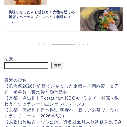
美味しかった＆お値打ち！大徳寺近くの
新店ノベーティブ・スペイン料理レス
ト...
検索
検索
最近の投稿
【祇園祭2026】鉾建てが始まった京都を早朝散策｜長刀
鉾・函谷鉾・菊水鉾と御手洗井
【京都・今出川】Restaurant KOGAでランチ｜町家で味
わうミシュラン一つ星シェフのフレンチ
【京都・高野川】日本料理 研野へ｜新しいお店でいただ
くランチコース（2026年6月）
【大阪松竹座さよなら公演】御名残五月大歌舞伎を観てき