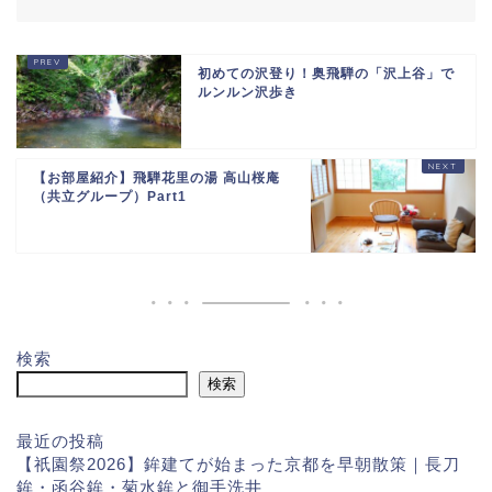
初めての沢登り！奥飛騨の「沢上谷」で
ルンルン沢歩き
【お部屋紹介】飛騨花里の湯 高山桜庵
（共立グループ）Part1
検索
検索
最近の投稿
【祇園祭2026】鉾建てが始まった京都を早朝散策｜長刀
鉾・函谷鉾・菊水鉾と御手洗井