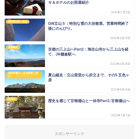
キ＆ホテルのお部屋紹介
2021年11月3日
2022年GW：立山
GW立山５：特別な雪の大谷散策。営業時間終了
後にのんびり。
2022年6月23日
京都観光
京都の三上山へPart2：海住山寺から三上山を経
て、JR棚倉駅へ
2022年2月28日
2021年夏山：立山室堂～折
夏山縦走：立山室堂から折立まで、その5 五色ヶ
立
原
2021年8月16日
山歩き
歴史を感じて甘南備山と一休寺Part1:甘南備山へ
2022年5月7日
スポンサーリンク