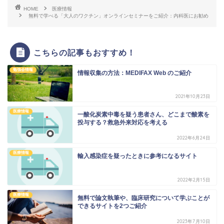
HOME
医療情報
無料で学べる「大人のワクチン」オンラインセミナーをご紹介：内科医にお勧め
こちらの記事もおすすめ！
勉強会情報
情報収集の方法：MEDIFAX Web のご紹介
2021年10月23日
医療情報
一酸化炭素中毒を疑う患者さん、どこまで酸素を
投与する？救急外来対応を考える
2022年6月24日
医療情報
輸入感染症を疑ったときに参考になるサイト
2022年2月15日
医療情報
無料で論文執筆や、臨床研究について学ぶことが
できるサイトを2つご紹介
2023年7月10日