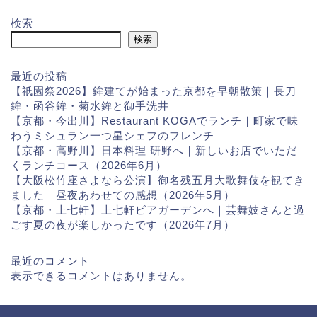
検索
検索
最近の投稿
【祇園祭2026】鉾建てが始まった京都を早朝散策｜長刀
鉾・函谷鉾・菊水鉾と御手洗井
【京都・今出川】Restaurant KOGAでランチ｜町家で味
わうミシュラン一つ星シェフのフレンチ
【京都・高野川】日本料理 研野へ｜新しいお店でいただ
くランチコース（2026年6月）
【大阪松竹座さよなら公演】御名残五月大歌舞伎を観てき
ました｜昼夜あわせての感想（2026年5月）
【京都・上七軒】上七軒ビアガーデンへ｜芸舞妓さんと過
ごす夏の夜が楽しかったです（2026年7月）
最近のコメント
表示できるコメントはありません。