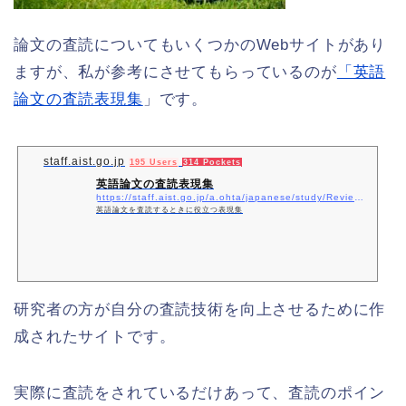
論文の査読についてもいくつかのWebサイトがあり
ますが、私が参考にさせてもらっているのが
「英語
論文の査読表現集
」です。
staff.aist.go.jp
195 Users
314 Pockets
英語論文の査読表現集
https://staff.aist.go.jp/a.ohta/japanese/study/Review_ex_top.htm
英語論文を査読するときに役立つ表現集
研究者の方が自分の査読技術を向上させるために作
成されたサイトです。
実際に査読をされているだけあって、査読のポイン