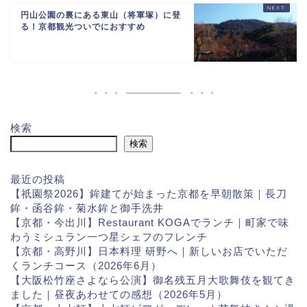
円山公園の裏にある東山（将軍塚）に登
る！京都観光ついでにおすすめ
検索
検索
最近の投稿
【祇園祭2026】鉾建てが始まった京都を早朝散策｜長刀
鉾・函谷鉾・菊水鉾と御手洗井
【京都・今出川】Restaurant KOGAでランチ｜町家で味
わうミシュラン一つ星シェフのフレンチ
【京都・高野川】日本料理 研野へ｜新しいお店でいただ
くランチコース（2026年6月）
【大阪松竹座さよなら公演】御名残五月大歌舞伎を観てき
ました｜昼夜あわせての感想（2026年5月）