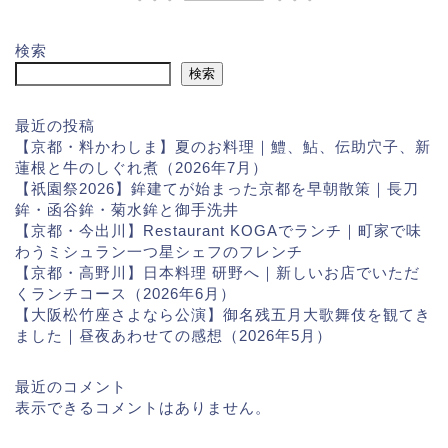
検索
検索
最近の投稿
【京都・料かわしま】夏のお料理｜鱧、鮎、伝助穴子、新
蓮根と牛のしぐれ煮（2026年7月）
【祇園祭2026】鉾建てが始まった京都を早朝散策｜長刀
鉾・函谷鉾・菊水鉾と御手洗井
【京都・今出川】Restaurant KOGAでランチ｜町家で味
わうミシュラン一つ星シェフのフレンチ
【京都・高野川】日本料理 研野へ｜新しいお店でいただ
くランチコース（2026年6月）
【大阪松竹座さよなら公演】御名残五月大歌舞伎を観てき
ました｜昼夜あわせての感想（2026年5月）
最近のコメント
表示できるコメントはありません。