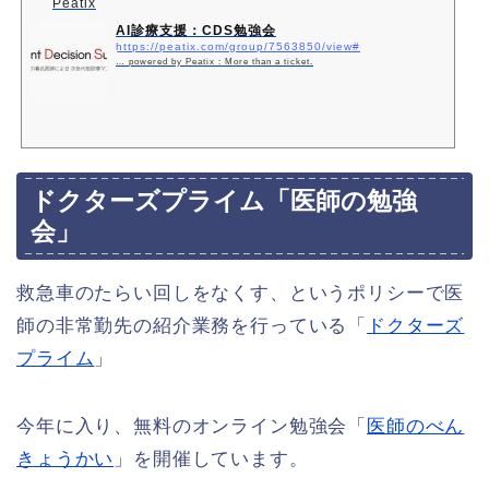
Peatix
AI診療支援：CDS勉強会
https://peatix.com/group/7563850/view#
… powered by Peatix : More than a ticket.
ドクターズプライム「医師の勉強
会」
救急車のたらい回しをなくす、というポリシーで医
師の非常勤先の紹介業務を行っている「
ドクターズ
プライム
」
今年に入り、無料のオンライン勉強会「
医師のべん
きょうかい
」を開催しています。