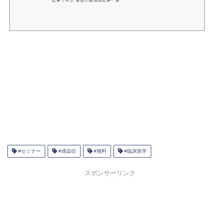
記事で学ぶ 過去の勉強会記事一覧
#セミナー
#感染症
#無料
#臨床医学
スポンサーリンク