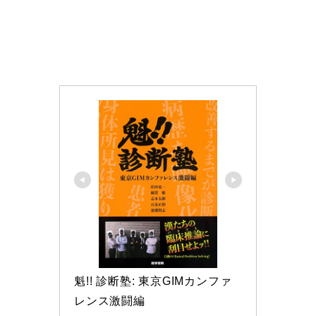
魁!! 診断塾: 東京GIMカンファ
レンス激闘編