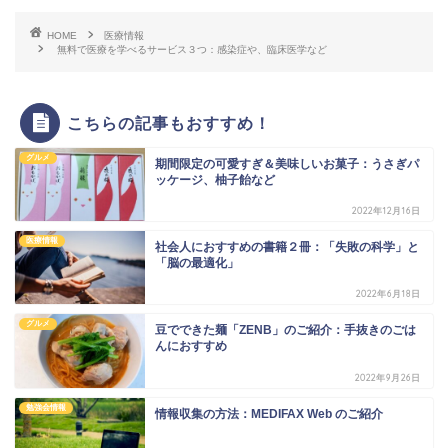
HOME
医療情報
無料で医療を学べるサービス３つ：感染症や、臨床医学など
こちらの記事もおすすめ！
グルメ
期間限定の可愛すぎ＆美味しいお菓子：うさぎパ
ッケージ、柚子飴など
2022年12月16日
医療情報
社会人におすすめの書籍２冊：「失敗の科学」と
「脳の最適化」
2022年6月18日
グルメ
豆でできた麺「ZENB」のご紹介：手抜きのごは
んにおすすめ
2022年9月26日
勉強会情報
情報収集の方法：MEDIFAX Web のご紹介