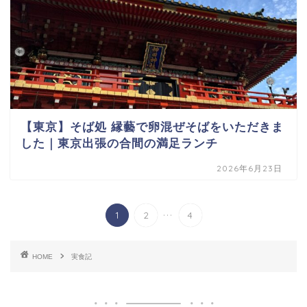
【東京】そば処 縁藝で卵混ぜそばをいただきま
した｜東京出張の合間の満足ランチ
2026年6月23日
...
1
2
4
HOME
実食記