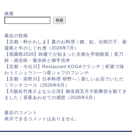
検索
検索
最近の投稿
【京都・料かわしま】夏のお料理｜鱧、鮎、伝助穴子、新
蓮根と牛のしぐれ煮（2026年7月）
【祇園祭2026】鉾建てが始まった京都を早朝散策｜長刀
鉾・函谷鉾・菊水鉾と御手洗井
【京都・今出川】Restaurant KOGAでランチ｜町家で味
わうミシュラン一つ星シェフのフレンチ
【京都・高野川】日本料理 研野へ｜新しいお店でいただ
くランチコース（2026年6月）
【大阪松竹座さよなら公演】御名残五月大歌舞伎を観てき
ました｜昼夜あわせての感想（2026年5月）
最近のコメント
表示できるコメントはありません。