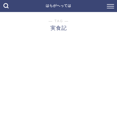
はらがへっては
― TAG ―
実食記