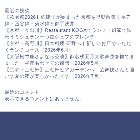
最近の投稿
【祇園祭2026】鉾建てが始まった京都を早朝散策｜長刀
鉾・函谷鉾・菊水鉾と御手洗井
【京都・今出川】Restaurant KOGAでランチ｜町家で味
わうミシュラン一つ星シェフのフレンチ
【京都・高野川】日本料理 研野へ｜新しいお店でいただ
くランチコース（2026年6月）
【大阪松竹座さよなら公演】御名残五月大歌舞伎を観てき
ました｜昼夜あわせての感想（2026年5月）
【京都・上七軒】上七軒ビアガーデンへ｜芸舞妓さんと過
ごす夏の夜が楽しかったです（2026年7月）
最近のコメント
表示できるコメントはありません。