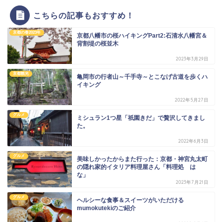
こちらの記事もおすすめ！
京都の春2023年
京都八幡市の桜ハイキングPart2:石清水八幡宮＆
背割堤の桜並木
2023年3月29日
京都観光
亀岡市の行者山～千手寺～とこなげ古道を歩くハ
イキング
2022年5月27日
グルメ
ミシュラン1つ星「祇園きだ」で贅沢してきまし
た。
2022年6月3日
グルメ
美味しかったからまた行った：京都・神宮丸太町
の隠れ家的イタリア料理屋さん「料理処 は
な」
2023年7月21日
グルメ
ヘルシーな食事＆スイーツがいただける
mumokutekiのご紹介