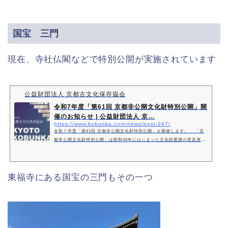
国宝 三門
現在、寺社仏閣などで特別公開が実施されています
公益財団法人 京都古文化保存協会
令和7年度「第61回 京都非公開文化財特別公開」開
催のお知らせ | 公益財団法人 京…
https://www.kobunka.com/news/post-247/
令和７年度「第61回 京都非公開文化財特別公開」を開催します。 「京
都非公開文化財特別公開」は昭和40年にはじまった文化財愛護の普及啓発
事業で、文化財を公開することにより、市民あるいは広く国民的な活用に
資し、且つそれに
東福寺にある国宝の三門もその一つ