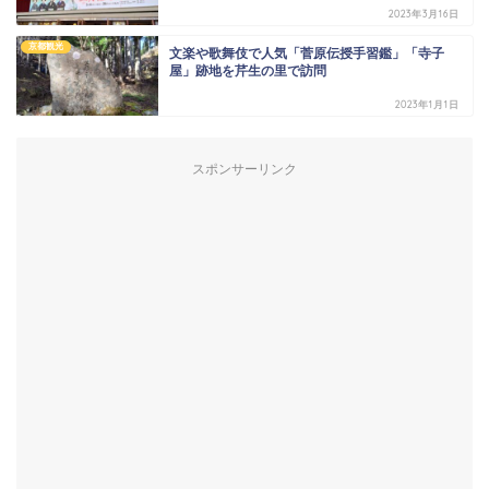
2023年3月16日
京都観光
文楽や歌舞伎で人気「菅原伝授手習鑑」「寺子
屋」跡地を芹生の里で訪問
2023年1月1日
スポンサーリンク