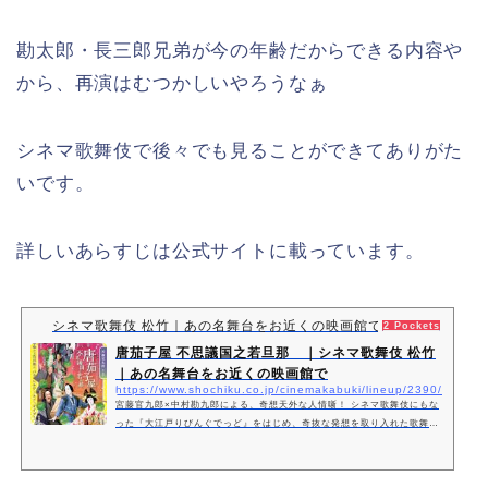
勘太郎・長三郎兄弟が今の年齢だからできる内容や
から、再演はむつかしいやろうなぁ
シネマ歌舞伎で後々でも見ることができてありがた
いです。
詳しいあらすじは公式サイトに載っています。
シネマ歌舞伎 松竹｜あの名舞台をお近くの映画館で
2 Pockets
唐茄子屋 不思議国之若旦那 ｜シネマ歌舞伎 松竹
｜あの名舞台をお近くの映画館で
https://www.shochiku.co.jp/cinemakabuki/lineup/2390/
宮藤官九郎×中村勘九郎による、奇想天外な人情噺！ シネマ歌舞伎にもな
った『大江戸りびんぐでっど』をはじめ、奇抜な発想を取り入れた歌舞伎
作品を生み出してきた宮…