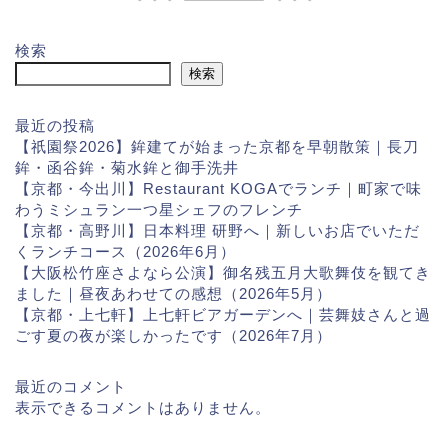
検索
検索
最近の投稿
【祇園祭2026】鉾建てが始まった京都を早朝散策｜長刀
鉾・函谷鉾・菊水鉾と御手洗井
【京都・今出川】Restaurant KOGAでランチ｜町家で味
わうミシュラン一つ星シェフのフレンチ
【京都・高野川】日本料理 研野へ｜新しいお店でいただ
くランチコース（2026年6月）
【大阪松竹座さよなら公演】御名残五月大歌舞伎を観てき
ました｜昼夜あわせての感想（2026年5月）
【京都・上七軒】上七軒ビアガーデンへ｜芸舞妓さんと過
ごす夏の夜が楽しかったです（2026年7月）
最近のコメント
表示できるコメントはありません。