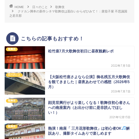
HOME
日々のこと
歌舞伎
クドカン脚本の新作シネマ歌舞伎は面白いからぜひみて！：唐茄子屋 不思議国
之若旦那
こちらの記事もおすすめ！
歌舞伎
松竹座7月大歌舞伎初日に昼夜観劇レポ
2022年7月5日
日々のこと
【大阪松竹座さよなら公演】御名残五月大歌舞伎
を観てきました｜昼夜あわせての感想（2026年5
月）
2026年7月7日
歌舞伎
顔見世興行がより楽しくなる！歌舞伎初心者さん
への南座案内（お出かけ前に是非読んでほし
い！）
2021年12月13日
歌舞伎
熱演！南座「 三月花形歌舞伎」は初心者OK
解
説あり、撮影タイムありで楽しめます