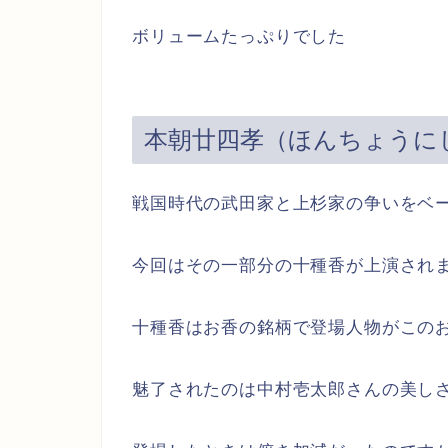
ボリュームたっぷりでした
本朝廿四孝
（ほんちょうに
戦国時代の武田家と上杉家の争いをベ
今回はその一部分の十種香が上演され
十種香はお香の銘柄で登場人物がこの
魅了されたのは中村壱太郎さんの美し