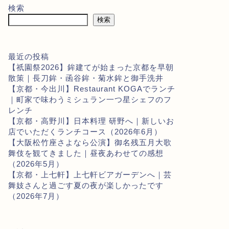
検索
検索
最近の投稿
【祇園祭2026】鉾建てが始まった京都を早朝
散策｜長刀鉾・函谷鉾・菊水鉾と御手洗井
【京都・今出川】Restaurant KOGAでランチ
｜町家で味わうミシュラン一つ星シェフのフ
レンチ
【京都・高野川】日本料理 研野へ｜新しいお
店でいただくランチコース（2026年6月）
【大阪松竹座さよなら公演】御名残五月大歌
舞伎を観てきました｜昼夜あわせての感想
（2026年5月）
【京都・上七軒】上七軒ビアガーデンへ｜芸
舞妓さんと過ごす夏の夜が楽しかったです
（2026年7月）