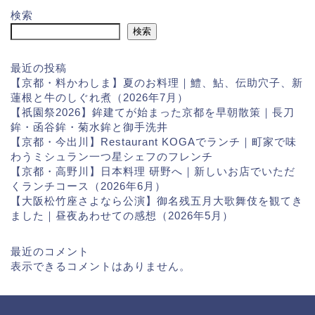
検索
検索
最近の投稿
【京都・料かわしま】夏のお料理｜鱧、鮎、伝助穴子、新
蓮根と牛のしぐれ煮（2026年7月）
【祇園祭2026】鉾建てが始まった京都を早朝散策｜長刀
鉾・函谷鉾・菊水鉾と御手洗井
【京都・今出川】Restaurant KOGAでランチ｜町家で味
わうミシュラン一つ星シェフのフレンチ
【京都・高野川】日本料理 研野へ｜新しいお店でいただ
くランチコース（2026年6月）
【大阪松竹座さよなら公演】御名残五月大歌舞伎を観てき
ました｜昼夜あわせての感想（2026年5月）
最近のコメント
表示できるコメントはありません。