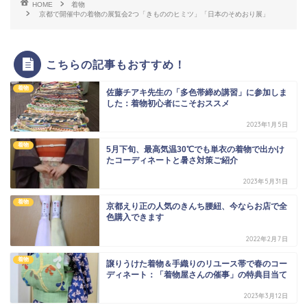
HOME
着物
京都で開催中の着物の展覧会2つ「きもののヒミツ」「日本のそめおり展」
こちらの記事もおすすめ！
着物
佐藤チアキ先生の「多色帯締め講習」に参加しま
した：着物初心者にこそおススメ
2023年1月5日
着物
5月下旬、最高気温30℃でも単衣の着物で出かけ
たコーディネートと暑さ対策ご紹介
2023年5月31日
着物
京都えり正の人気のきんち腰紐、今ならお店で全
色購入できます
2022年2月7日
着物
譲りうけた着物＆手織りのリユース帯で春のコー
ディネート：「着物屋さんの催事」の特典目当て
2023年3月12日