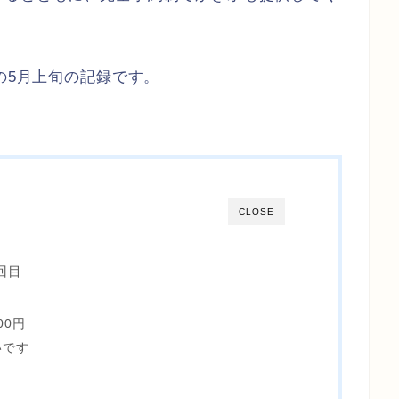
の5月上旬の記録です。
CLOSE
回目
00円
いです