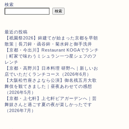
検索
検索
最近の投稿
【祇園祭2026】鉾建てが始まった京都を早朝
散策｜長刀鉾・函谷鉾・菊水鉾と御手洗井
【京都・今出川】Restaurant KOGAでランチ
｜町家で味わうミシュラン一つ星シェフのフ
レンチ
【京都・高野川】日本料理 研野へ｜新しいお
店でいただくランチコース（2026年6月）
【大阪松竹座さよなら公演】御名残五月大歌
舞伎を観てきました｜昼夜あわせての感想
（2026年5月）
【京都・上七軒】上七軒ビアガーデンへ｜芸
舞妓さんと過ごす夏の夜が楽しかったです
（2026年7月）