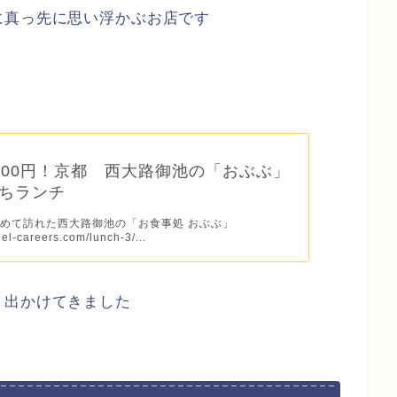
に真っ先に思い浮かぶお店です
000円！京都 西大路御池の「おぶぶ」
ちランチ
めて訪れた西大路御池の「お食事処 おぶぶ」
llel-careers.com/lunch-3/...
、出かけてきました