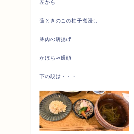
左から
蕪ときのこの柚子煮浸し
豚肉の唐揚げ
かぼちゃ饅頭
下の段は・・・