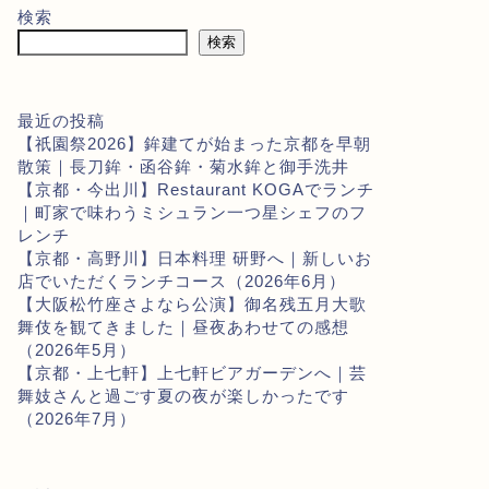
検索
検索
最近の投稿
【祇園祭2026】鉾建てが始まった京都を早朝
散策｜長刀鉾・函谷鉾・菊水鉾と御手洗井
【京都・今出川】Restaurant KOGAでランチ
｜町家で味わうミシュラン一つ星シェフのフ
レンチ
【京都・高野川】日本料理 研野へ｜新しいお
店でいただくランチコース（2026年6月）
【大阪松竹座さよなら公演】御名残五月大歌
舞伎を観てきました｜昼夜あわせての感想
（2026年5月）
【京都・上七軒】上七軒ビアガーデンへ｜芸
舞妓さんと過ごす夏の夜が楽しかったです
（2026年7月）