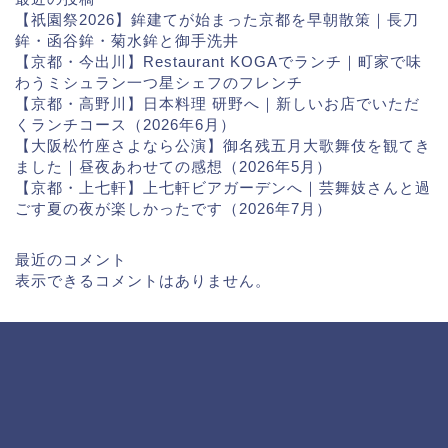
【祇園祭2026】鉾建てが始まった京都を早朝散策｜長刀
鉾・函谷鉾・菊水鉾と御手洗井
【京都・今出川】Restaurant KOGAでランチ｜町家で味
わうミシュラン一つ星シェフのフレンチ
【京都・高野川】日本料理 研野へ｜新しいお店でいただ
くランチコース（2026年6月）
【大阪松竹座さよなら公演】御名残五月大歌舞伎を観てき
ました｜昼夜あわせての感想（2026年5月）
【京都・上七軒】上七軒ビアガーデンへ｜芸舞妓さんと過
ごす夏の夜が楽しかったです（2026年7月）
最近のコメント
表示できるコメントはありません。