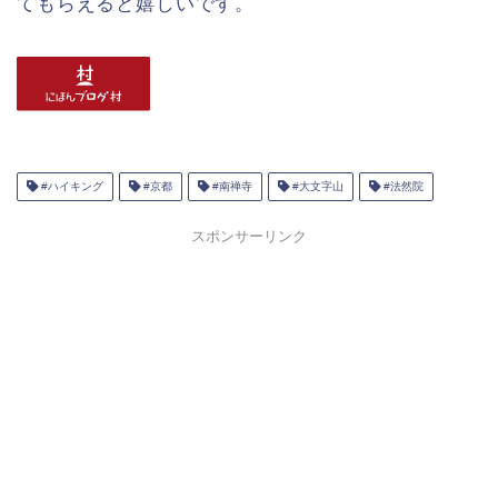
てもらえると嬉しいです。
#ハイキング
#京都
#南禅寺
#大文字山
#法然院
スポンサーリンク