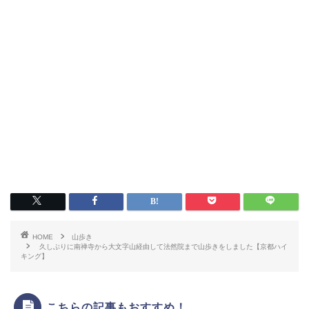
HOME
山歩き
久しぶりに南禅寺から大文字山経由して法然院まで山歩きをしました【京都ハイ
キング】
こちらの記事もおすすめ！