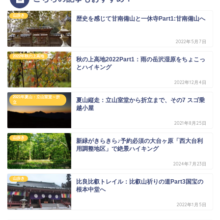
山歩き
歴史を感じて甘南備山と一休寺Part1:甘南備山へ
2022年5月7日
2022年秋の上高地
秋の上高地2022Part1：雨の岳沢湿原をちょこっ
とハイキング
2022年12月4日
2021年夏山：立山室堂～折
夏山縦走：立山室堂から折立まで、その7 スゴ乗
立
越小屋
2021年8月25日
山歩き
新緑がきらきら♪予約必須の大台ヶ原「西大台利
用調整地区」で絶景ハイキング
2024年7月23日
山歩き
比良比叡トレイル：比叡山祈りの道Part3国宝の
根本中堂へ
2022年1月5日