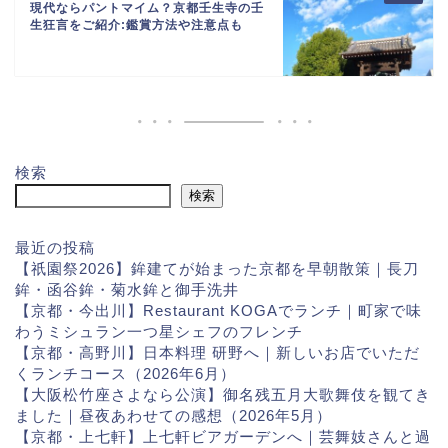
現代ならパントマイム？京都壬生寺の壬
生狂言をご紹介:鑑賞方法や注意点も
検索
検索
最近の投稿
【祇園祭2026】鉾建てが始まった京都を早朝散策｜長刀
鉾・函谷鉾・菊水鉾と御手洗井
【京都・今出川】Restaurant KOGAでランチ｜町家で味
わうミシュラン一つ星シェフのフレンチ
【京都・高野川】日本料理 研野へ｜新しいお店でいただ
くランチコース（2026年6月）
【大阪松竹座さよなら公演】御名残五月大歌舞伎を観てき
ました｜昼夜あわせての感想（2026年5月）
【京都・上七軒】上七軒ビアガーデンへ｜芸舞妓さんと過