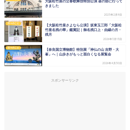
大阪松竹座の立春歌舞伎特別公演 昼の部に行って
きました
2025年2月9日
日々のこと
【大阪松竹座さよなら公演】坂東玉三郎「大阪松
竹座名残の華」鑑賞記｜御名残口上・由縁の月・
残月
2026年3月13日
日々のこと
【奈良国立博物館】特別展「神仏の山 吉野・大
峯」へ｜山歩きがもっと面白くなる展覧会
2026年4月30日
スポンサーリンク