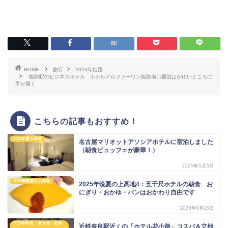
HOME
旅行
2023年姫路
姫路駅のビジネスホテル ホテルアルファーワン姫路南口宿泊はかゆいところに
手が届く
こちらの記事もおすすめ！
2023年夏上高地
名古屋マリオットアソシアホテルに宿泊しました
（朝食ビュッフェが豪華！）
2024年5月3日
2025年晩夏の上高地
2025年晩夏の上高地4：五千尺ホテルの朝食 お
にぎり・おかゆ・パンはおかわり自由です
2025年9月23日
2023年奈良・東大寺・若草
近鉄奈良駅近くの「ホテル花小路」コスパ＆立地