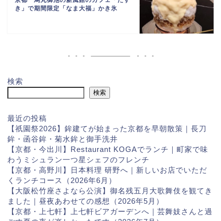
京都 烏丸御池の新風館のカフェ「たす
き」で期間限定「なま大福」かき氷
検索
検索
最近の投稿
【祇園祭2026】鉾建てが始まった京都を早朝散策｜長刀
鉾・函谷鉾・菊水鉾と御手洗井
【京都・今出川】Restaurant KOGAでランチ｜町家で味
わうミシュラン一つ星シェフのフレンチ
【京都・高野川】日本料理 研野へ｜新しいお店でいただ
くランチコース（2026年6月）
【大阪松竹座さよなら公演】御名残五月大歌舞伎を観てき
ました｜昼夜あわせての感想（2026年5月）
【京都・上七軒】上七軒ビアガーデンへ｜芸舞妓さんと過