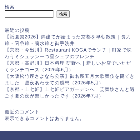
検索
検索
最近の投稿
【祇園祭2026】鉾建てが始まった京都を早朝散策｜長刀
鉾・函谷鉾・菊水鉾と御手洗井
【京都・今出川】Restaurant KOGAでランチ｜町家で味
わうミシュラン一つ星シェフのフレンチ
【京都・高野川】日本料理 研野へ｜新しいお店でいただ
くランチコース（2026年6月）
【大阪松竹座さよなら公演】御名残五月大歌舞伎を観てき
ました｜昼夜あわせての感想（2026年5月）
【京都・上七軒】上七軒ビアガーデンへ｜芸舞妓さんと過
ごす夏の夜が楽しかったです（2026年7月）
最近のコメント
表示できるコメントはありません。