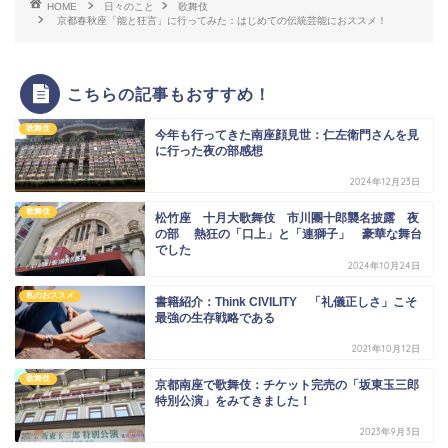
HOME
日々のこと
歌舞伎
京都春秋座「能と狂言」に行ってみた：はじめての伝統芸能におススメ！
こちらの記事もおすすめ！
歌舞伎
今年も行ってきた南座顔見世：仁左衛門さんを見
に行った夜の部感想
2024年12月23日
歌舞伎
松竹座 十月大歌舞伎 市川團十郎襲名披露 夜
の部 熱狂の「口上」と「連獅子」 豪華な舞台
でした
2024年10月24日
私のおススメ
書籍紹介：Think CIVILITY 「礼儀正しさ」こそ
最強の生存戦略である
2021年10月12日
歌舞伎
京都南座で歌舞伎：チケット完売の「坂東玉三郎
特別公演」をみてきました！
2023年9月3日