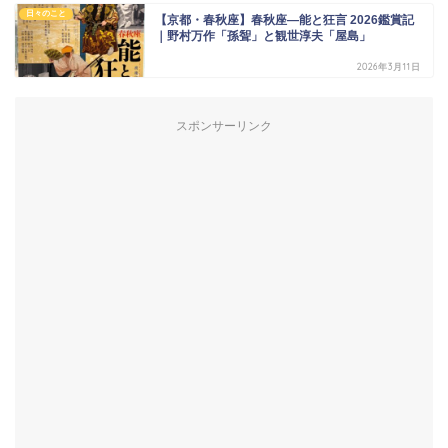
日々のこと
【京都・春秋座】春秋座―能と狂言 2026鑑賞記
｜野村万作「孫聟」と観世淳夫「屋島」
2026年3月11日
スポンサーリンク