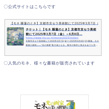
〇公式サイトはこちらです
【モネ 睡蓮のとき】京都市京セラ美術館にて2025年3月7日（金）
チケット｜【モネ 睡蓮のとき】京都市京セラ美術
館にて2025年3月7日（金）～6月8日…
https://www.ytv.co.jp/monet2025/ticket/
京都市京セラ美術館にて2025年3月7日(金)〜2025年6月8日(日)開催。モネ
最後の挑戦——“光の画家”集大成となる、晩年の制作に焦点をあてた究極
のモネ展
〇人気のモネ、様々な書籍が販売されています