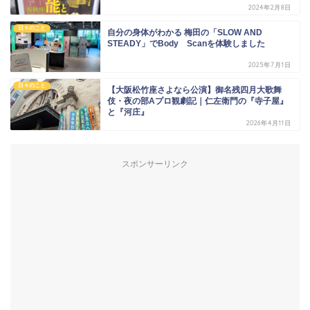
2024年2月8日
日々のこと
自分の身体がわかる 梅田の「SLOW AND
STEADY」でBody Scanを体験しました
2025年7月1日
日々のこと
【大阪松竹座さよなら公演】御名残四月大歌舞
伎・夜の部Aプロ観劇記｜仁左衛門の『寺子屋』
と『河庄』
2026年4月11日
スポンサーリンク