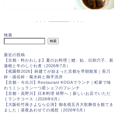
検索
検索
最近の投稿
【京都・料かわしま】夏のお料理｜鱧、鮎、伝助穴子、新
蓮根と牛のしぐれ煮（2026年7月）
【祇園祭2026】鉾建てが始まった京都を早朝散策｜長刀
鉾・函谷鉾・菊水鉾と御手洗井
【京都・今出川】Restaurant KOGAでランチ｜町家で味
わうミシュラン一つ星シェフのフレンチ
【京都・高野川】日本料理 研野へ｜新しいお店でいただ
くランチコース（2026年6月）
【大阪松竹座さよなら公演】御名残五月大歌舞伎を観てき
ました｜昼夜あわせての感想（2026年5月）