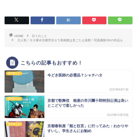
HOME
日々のこと
大人気！モネ展＠京都市京セラ美術館は見ごたえ抜群！写真撮影OKの作品も
こちらの記事もおすすめ！
日々のこと
今どき医師の必需品？シャチハタ
2021年8月11日
日々のこと
京都で歌舞伎 南座の市川團十郎特別公演は良い
とこどりで楽しかった
2025年10月18日
日々のこと
京都春秋座「能と狂言」に行ってみた：わかりや
すいし、学生さんにお勧め