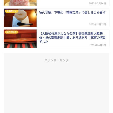
2025年5月14日
京都グルメ
秋の甘味、下鴨の「茶寮宝泉」で栗しるこを食す
2021年11月13日
日々のこと
【大阪松竹座さよなら公演】御名残四月大歌舞
伎・昼の部観劇記｜笑いあり涙あり！充実の演目
でした
2026年4月9日
スポンサーリンク