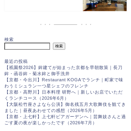
検索
検索
最近の投稿
【祇園祭2026】鉾建てが始まった京都を早朝散策｜長刀
鉾・函谷鉾・菊水鉾と御手洗井
【京都・今出川】Restaurant KOGAでランチ｜町家で味
わうミシュラン一つ星シェフのフレンチ
【京都・高野川】日本料理 研野へ｜新しいお店でいただ
くランチコース（2026年6月）
【大阪松竹座さよなら公演】御名残五月大歌舞伎を観てき
ました｜昼夜あわせての感想（2026年5月）
【京都・上七軒】上七軒ビアガーデンへ｜芸舞妓さんと過
ごす夏の夜が楽しかったです（2026年7月）