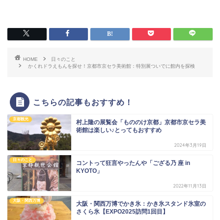
HOME
日々のこと
かくれドラえもんを探せ！京都市京セラ美術館：特別展ついでに館内を探検
こちらの記事もおすすめ！
京都観光
村上隆の展覧会「もののけ京都」京都市京セラ美
術館は楽しい♪とってもおすすめ
2024年3月19日
日々のこと
コントって狂言やったんや「ござる乃 座 in
KYOTO」
2022年11月13日
大阪・関西万博
大阪・関西万博でかき氷：かき氷スタンド氷室の
さくら氷【EXPO2025訪問1回目】