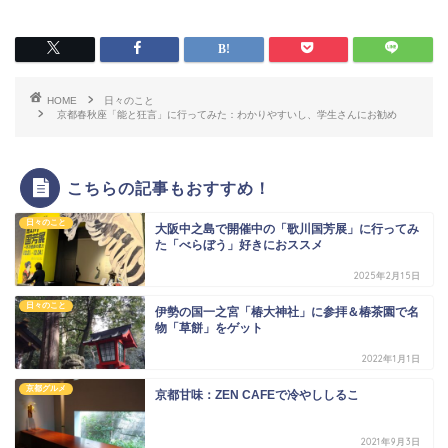
HOME
日々のこと
京都春秋座「能と狂言」に行ってみた：わかりやすいし、学生さんにお勧め
こちらの記事もおすすめ！
日々のこと
大阪中之島で開催中の「歌川国芳展」に行ってみ
た「べらぼう」好きにおススメ
2025年2月15日
日々のこと
伊勢の国一之宮「椿大神社」に参拝＆椿茶園で名
物「草餅」をゲット
2022年1月1日
京都グルメ
京都甘味：ZEN CAFEで冷やししるこ
2021年9月3日