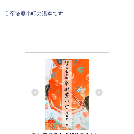
〇卒塔婆小町の謡本です