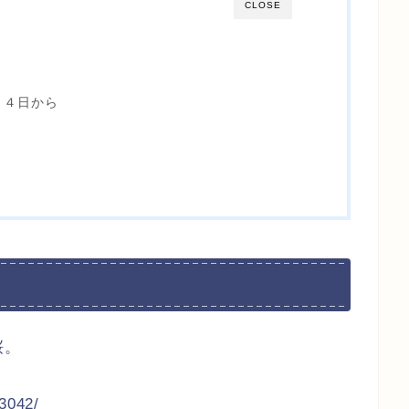
CLOSE
２４日から
桜。
/3042/