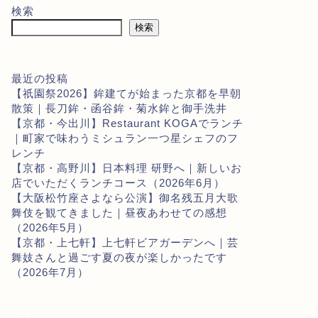
検索
検索
最近の投稿
【祇園祭2026】鉾建てが始まった京都を早朝
散策｜長刀鉾・函谷鉾・菊水鉾と御手洗井
【京都・今出川】Restaurant KOGAでランチ
｜町家で味わうミシュラン一つ星シェフのフ
レンチ
【京都・高野川】日本料理 研野へ｜新しいお
店でいただくランチコース（2026年6月）
【大阪松竹座さよなら公演】御名残五月大歌
舞伎を観てきました｜昼夜あわせての感想
（2026年5月）
【京都・上七軒】上七軒ビアガーデンへ｜芸
舞妓さんと過ごす夏の夜が楽しかったです
（2026年7月）