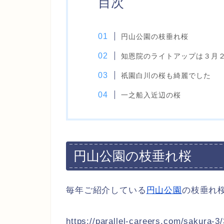
目次
円山公園の枝垂れ桜
知恩院のライトアップは３月
祇園白川の桜も綺麗でした
一之船入近辺の桜
円山公園の枝垂れ桜
毎年ご紹介している
円山公園
の枝垂れ
https://parallel-careers.com/sakura-3