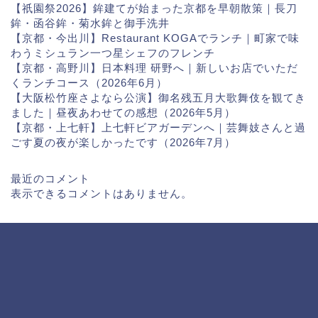
【祇園祭2026】鉾建てが始まった京都を早朝散策｜長刀
鉾・函谷鉾・菊水鉾と御手洗井
【京都・今出川】Restaurant KOGAでランチ｜町家で味
わうミシュラン一つ星シェフのフレンチ
【京都・高野川】日本料理 研野へ｜新しいお店でいただ
くランチコース（2026年6月）
【大阪松竹座さよなら公演】御名残五月大歌舞伎を観てき
ました｜昼夜あわせての感想（2026年5月）
【京都・上七軒】上七軒ビアガーデンへ｜芸舞妓さんと過
ごす夏の夜が楽しかったです（2026年7月）
最近のコメント
表示できるコメントはありません。