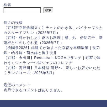
検索
検索
最近の投稿
【京都市立動物園近く】チェカのかき氷｜パイナップルと
カスタードプリン（2026年7月）
【京都・料かわしま】夏のお料理｜鱧、鮎、伝助穴子、新
蓮根と牛のしぐれ煮（2026年7月）
【祇園祭2026】鉾建てが始まった京都を早朝散策｜長刀
鉾・函谷鉾・菊水鉾と御手洗井
【京都・今出川】Restaurant KOGAでランチ｜町家で味
わうミシュラン一つ星シェフのフレンチ
【京都・高野川】日本料理 研野へ｜新しいお店でいただ
くランチコース（2026年6月）
最近のコメント
表示できるコメントはありません。