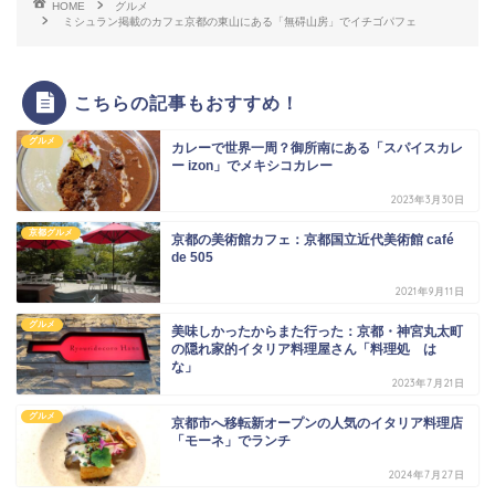
HOME
グルメ
ミシュラン掲載のカフェ京都の東山にある「無碍山房」でイチゴパフェ
こちらの記事もおすすめ！
グルメ
カレーで世界一周？御所南にある「スパイスカレ
ー izon」でメキシコカレー
2023年3月30日
京都グルメ
京都の美術館カフェ：京都国立近代美術館 café
de 505
2021年9月11日
グルメ
美味しかったからまた行った：京都・神宮丸太町
の隠れ家的イタリア料理屋さん「料理処 は
な」
2023年7月21日
グルメ
京都市へ移転新オープンの人気のイタリア料理店
「モーネ」でランチ
2024年7月27日