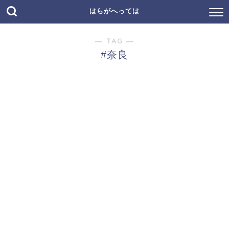
はらがへっては
― TAG ―
#奈良