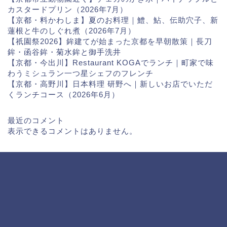
カスタードプリン（2026年7月）
【京都・料かわしま】夏のお料理｜鱧、鮎、伝助穴子、新
蓮根と牛のしぐれ煮（2026年7月）
【祇園祭2026】鉾建てが始まった京都を早朝散策｜長刀
鉾・函谷鉾・菊水鉾と御手洗井
【京都・今出川】Restaurant KOGAでランチ｜町家で味
わうミシュラン一つ星シェフのフレンチ
【京都・高野川】日本料理 研野へ｜新しいお店でいただ
くランチコース（2026年6月）
最近のコメント
表示できるコメントはありません。