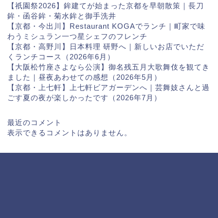
【祇園祭2026】鉾建てが始まった京都を早朝散策｜長刀
鉾・函谷鉾・菊水鉾と御手洗井
【京都・今出川】Restaurant KOGAでランチ｜町家で味
わうミシュラン一つ星シェフのフレンチ
【京都・高野川】日本料理 研野へ｜新しいお店でいただ
くランチコース（2026年6月）
【大阪松竹座さよなら公演】御名残五月大歌舞伎を観てき
ました｜昼夜あわせての感想（2026年5月）
【京都・上七軒】上七軒ビアガーデンへ｜芸舞妓さんと過
ごす夏の夜が楽しかったです（2026年7月）
最近のコメント
表示できるコメントはありません。