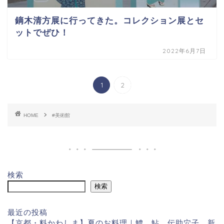
鏑木清方展に行ってきた。コレクション展とセ
ットでぜひ！
2022年6月7日
1
2
HOME
#美術館
検索
検索
最近の投稿
【京都・料かわしま】夏のお料理｜鱧、鮎、伝助穴子、新