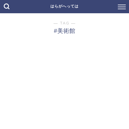
はらがへっては
― TAG ―
#美術館