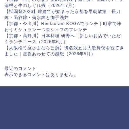
蓮根と牛のしぐれ煮（2026年7月）
【祇園祭2026】鉾建てが始まった京都を早朝散策｜長刀
鉾・函谷鉾・菊水鉾と御手洗井
【京都・今出川】Restaurant KOGAでランチ｜町家で味
わうミシュラン一つ星シェフのフレンチ
【京都・高野川】日本料理 研野へ｜新しいお店でいただ
くランチコース（2026年6月）
【大阪松竹座さよなら公演】御名残五月大歌舞伎を観てき
ました｜昼夜あわせての感想（2026年5月）
最近のコメント
表示できるコメントはありません。