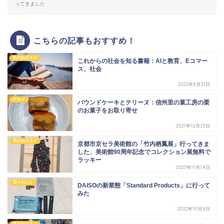
ってきました
こちらの記事もおすすめ！
私のおススメ
これからの社会を知る書籍：AIと教育、Eコマー
ス、社会
2022年8月21日
グルメ
パウンドケーキとテリーヌ：信州里の菓工房の栗
のお菓子をお取り寄せ
2021年12月23日
私のおススメ
京都市京セラ美術館の「竹内栖鳳展」行ってきま
した、美術館90周年記念でコレクション展無料で
ラッキー
2023年11月14日
日々のこと
DAISOの新業態「Standard Products」に行って
みた
2022年10月8日
私のおススメ