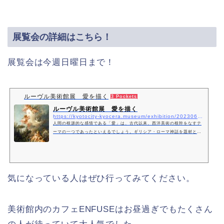
展覧会の詳細はこちら！
展覧会は今週日曜日まで！
ルーヴル美術館展 愛を描く
3 Pockets
ルーヴル美術館展 愛を描く
https://kyotocity-kyocera.museum/exhibition/20230627-20230924
人間の根源的な感情である「愛」は、古代以来、西洋美術の根幹をなすテ
ーマの一つであったといえるでしょう。ギリシア・ローマ神話を題材とす
る神話画、現実の人間の日常生活を描く風俗画には、特別な誰かに恋焦が
れ
気になっている人はぜひ行ってみてください。
美術館内のカフェENFUSEはお昼過ぎでもたくさん