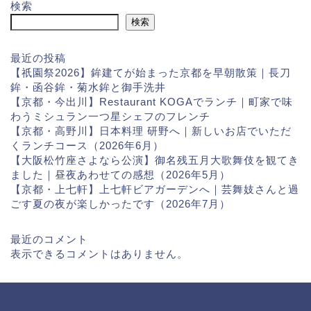
検索
検索
最近の投稿
【祇園祭2026】鉾建てが始まった京都を早朝散策｜長刀
鉾・函谷鉾・菊水鉾と御手洗井
【京都・今出川】Restaurant KOGAでランチ｜町家で味
わうミシュラン一つ星シェフのフレンチ
【京都・高野川】日本料理 研野へ｜新しいお店でいただ
くランチコース（2026年6月）
【大阪松竹座さよなら公演】御名残五月大歌舞伎を観てき
ました｜昼夜あわせての感想（2026年5月）
【京都・上七軒】上七軒ビアガーデンへ｜芸舞妓さんと過
ごす夏の夜が楽しかったです（2026年7月）
最近のコメント
表示できるコメントはありません。