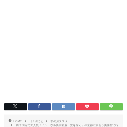
HOME
日々のこと
私のおススメ
終了間近で大人気！「ルーヴル美術館展 愛を描く」＠京都市京セラ美術館に行