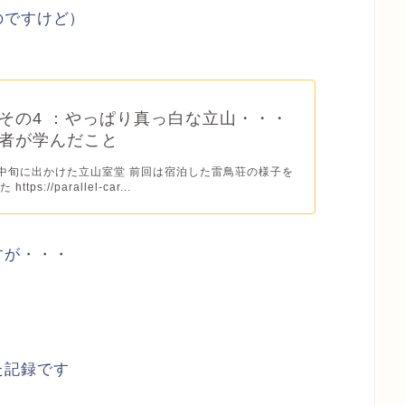
のですけど）
その4 ：やっぱり真っ白な立山・・・
者が学んだこと
1月中旬に出かけた立山室堂 前回は宿泊した雷鳥荘の様子を
tps://parallel-car...
すが・・・
た記録です