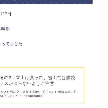
月17日
る時期
もってました
その2：立山は真っ白、雪山では眼鏡
ラスが凍らないようご注意
出かけた雪の立山室堂 前回は、前泊をした信濃大町の竹
ました https://parallel-...