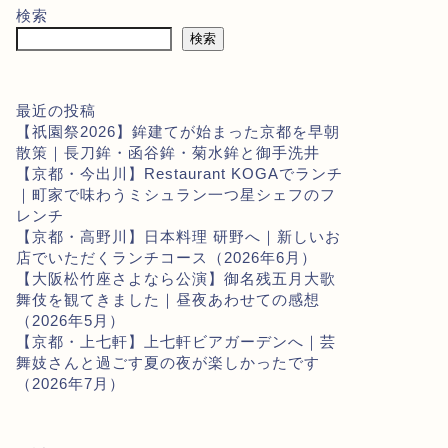
検索
検索
最近の投稿
【祇園祭2026】鉾建てが始まった京都を早朝
散策｜長刀鉾・函谷鉾・菊水鉾と御手洗井
【京都・今出川】Restaurant KOGAでランチ
｜町家で味わうミシュラン一つ星シェフのフ
レンチ
【京都・高野川】日本料理 研野へ｜新しいお
店でいただくランチコース（2026年6月）
【大阪松竹座さよなら公演】御名残五月大歌
舞伎を観てきました｜昼夜あわせての感想
（2026年5月）
【京都・上七軒】上七軒ビアガーデンへ｜芸
舞妓さんと過ごす夏の夜が楽しかったです
（2026年7月）