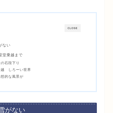
CLOSE
雪がない
に室堂乗越まで
後の石段下り
乗越 しろーい世界
幻想的な風景が
に雪がない