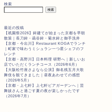
検索
検索
最近の投稿
【祇園祭2026】鉾建てが始まった京都を早朝
散策｜長刀鉾・函谷鉾・菊水鉾と御手洗井
【京都・今出川】Restaurant KOGAでランチ
｜町家で味わうミシュラン一つ星シェフのフ
レンチ
【京都・高野川】日本料理 研野へ｜新しいお
店でいただくランチコース（2026年6月）
【大阪松竹座さよなら公演】御名残五月大歌
舞伎を観てきました｜昼夜あわせての感想
（2026年5月）
【京都・上七軒】上七軒ビアガーデンへ｜芸
舞妓さんと過ごす夏の夜が楽しかったです
（2026年7月）