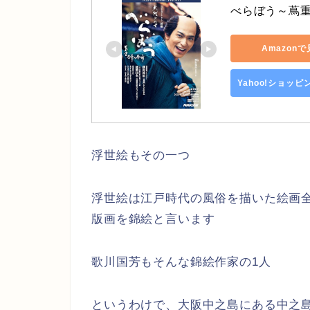
べらぼう～蔦重
Amazon
Yahoo!ショッ
浮世絵もその一つ
浮世絵は江戸時代の風俗を描いた絵画
版画を錦絵と言います
歌川国芳もそんな錦絵作家の1人
というわけで、大阪中之島にある中之