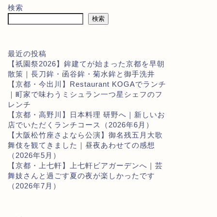
検索
検索
最近の投稿
【祇園祭2026】鉾建てが始まった京都を早朝
散策｜長刀鉾・函谷鉾・菊水鉾と御手洗井
【京都・今出川】Restaurant KOGAでランチ
｜町家で味わうミシュラン一つ星シェフのフ
レンチ
【京都・高野川】日本料理 研野へ｜新しいお
店でいただくランチコース（2026年6月）
【大阪松竹座さよなら公演】御名残五月大歌
舞伎を観てきました｜昼夜あわせての感想
（2026年5月）
【京都・上七軒】上七軒ビアガーデンへ｜芸
舞妓さんと過ごす夏の夜が楽しかったです
（2026年7月）