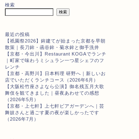
検索
検索
最近の投稿
【祇園祭2026】鉾建てが始まった京都を早朝
散策｜長刀鉾・函谷鉾・菊水鉾と御手洗井
【京都・今出川】Restaurant KOGAでランチ
｜町家で味わうミシュラン一つ星シェフのフ
レンチ
【京都・高野川】日本料理 研野へ｜新しいお
店でいただくランチコース（2026年6月）
【大阪松竹座さよなら公演】御名残五月大歌
舞伎を観てきました｜昼夜あわせての感想
（2026年5月）
【京都・上七軒】上七軒ビアガーデンへ｜芸
舞妓さんと過ごす夏の夜が楽しかったです
（2026年7月）