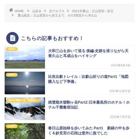
HOME
山歩き
北アルプス
2021年夏山：立山室堂～折立
夏山縦走：立山室堂から折立まで、その3室堂から浄土山
こちらの記事もおすすめ！
山歩き
大和三山を歩いて巡る 後編:史跡を巡りながら天
香久山と耳成山をハイキング
2024年8月4日
山歩き
比良比叡トレイル：比叡山祈りの道Part1「地図
購入など下準備」
2021年12月31日
2022木曽駒ケ岳（残雪期）
残雪期木曽駒ヶ岳Part2:日本最高所のホテル！ホ
テル千畳敷宿泊記
2022年7月21日
山歩き
春日山原始林を歩いてみた Part1 新緑の中を歩
く＆妙見宮の石段は意外に急でした