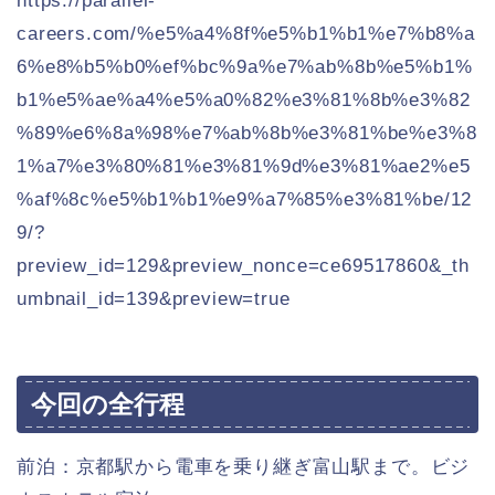
https://parallel-
careers.com/%e5%a4%8f%e5%b1%b1%e7%b8%a
6%e8%b5%b0%ef%bc%9a%e7%ab%8b%e5%b1%
b1%e5%ae%a4%e5%a0%82%e3%81%8b%e3%82
%89%e6%8a%98%e7%ab%8b%e3%81%be%e3%8
1%a7%e3%80%81%e3%81%9d%e3%81%ae2%e5
%af%8c%e5%b1%b1%e9%a7%85%e3%81%be/12
9/?
preview_id=129&preview_nonce=ce69517860&_th
umbnail_id=139&preview=true
今回の全行程
前泊：京都駅から電車を乗り継ぎ富山駅まで。ビジ