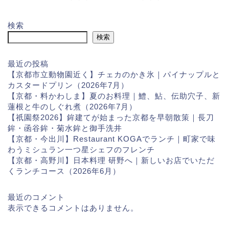
検索
検索
最近の投稿
【京都市立動物園近く】チェカのかき氷｜パイナップルと
カスタードプリン（2026年7月）
【京都・料かわしま】夏のお料理｜鱧、鮎、伝助穴子、新
蓮根と牛のしぐれ煮（2026年7月）
【祇園祭2026】鉾建てが始まった京都を早朝散策｜長刀
鉾・函谷鉾・菊水鉾と御手洗井
【京都・今出川】Restaurant KOGAでランチ｜町家で味
わうミシュラン一つ星シェフのフレンチ
【京都・高野川】日本料理 研野へ｜新しいお店でいただ
くランチコース（2026年6月）
最近のコメント
表示できるコメントはありません。