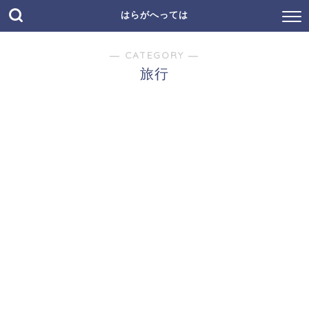
はらがへっては
― CATEGORY ―
旅行