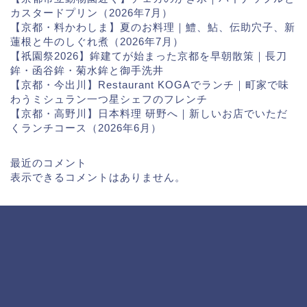
カスタードプリン（2026年7月）
【京都・料かわしま】夏のお料理｜鱧、鮎、伝助穴子、新
蓮根と牛のしぐれ煮（2026年7月）
【祇園祭2026】鉾建てが始まった京都を早朝散策｜長刀
鉾・函谷鉾・菊水鉾と御手洗井
【京都・今出川】Restaurant KOGAでランチ｜町家で味
わうミシュラン一つ星シェフのフレンチ
【京都・高野川】日本料理 研野へ｜新しいお店でいただ
くランチコース（2026年6月）
最近のコメント
表示できるコメントはありません。