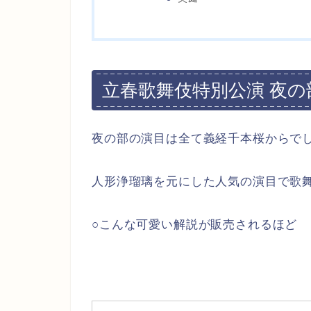
立春歌舞伎特別公演 夜の
夜の部の演目は全て義経千本桜からで
人形浄瑠璃を元にした人気の演目で歌
○こんな可愛い解説が販売されるほど