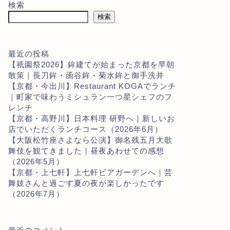
検索
検索
最近の投稿
【祇園祭2026】鉾建てが始まった京都を早朝
散策｜長刀鉾・函谷鉾・菊水鉾と御手洗井
【京都・今出川】Restaurant KOGAでランチ
｜町家で味わうミシュラン一つ星シェフのフ
レンチ
【京都・高野川】日本料理 研野へ｜新しいお
店でいただくランチコース（2026年6月）
【大阪松竹座さよなら公演】御名残五月大歌
舞伎を観てきました｜昼夜あわせての感想
（2026年5月）
【京都・上七軒】上七軒ビアガーデンへ｜芸
舞妓さんと過ごす夏の夜が楽しかったです
（2026年7月）