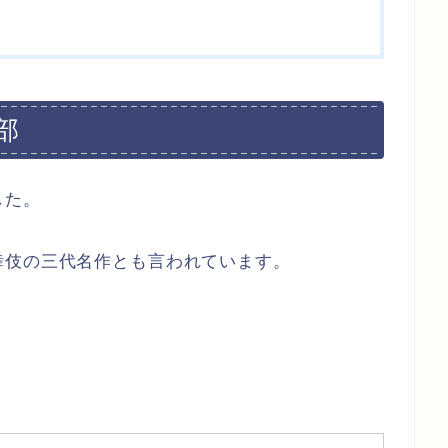
部
した。
舞伎の三代名作とも言われています。