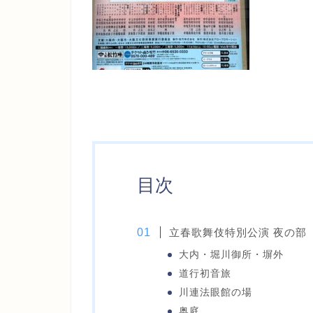
目次
立春歌舞伎特別公演 夜の部
大内・堀川御所・塀外
道行初音旅
川連法眼館の場
奥庭