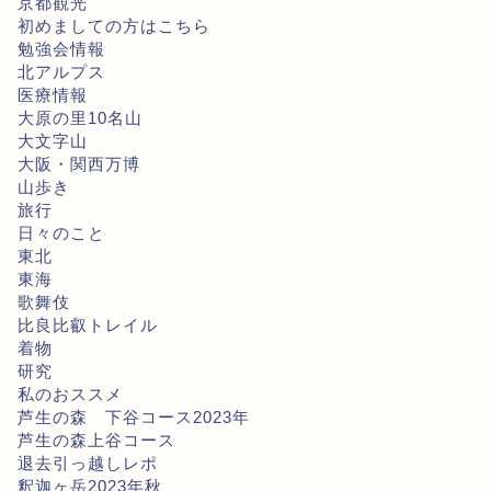
京都観光
初めましての方はこちら
勉強会情報
北アルプス
医療情報
大原の里10名山
大文字山
大阪・関西万博
山歩き
旅行
日々のこと
東北
東海
歌舞伎
比良比叡トレイル
着物
研究
私のおススメ
芦生の森 下谷コース2023年
芦生の森上谷コース
退去引っ越しレポ
釈迦ヶ岳2023年秋