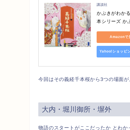
講談社
かぶきがわかる
本シリーズ か
Amazon
Yahoo!ショッ
今回はその義経千本桜から3つの場面が
大内・堀川御所・塀外
物語のスタートがここだったか とわか