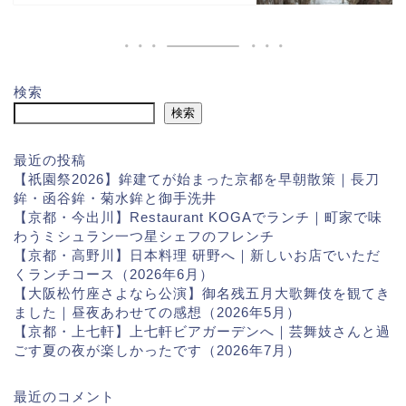
検索
検索
最近の投稿
【祇園祭2026】鉾建てが始まった京都を早朝散策｜長刀
鉾・函谷鉾・菊水鉾と御手洗井
【京都・今出川】Restaurant KOGAでランチ｜町家で味
わうミシュラン一つ星シェフのフレンチ
【京都・高野川】日本料理 研野へ｜新しいお店でいただ
くランチコース（2026年6月）
【大阪松竹座さよなら公演】御名残五月大歌舞伎を観てき
ました｜昼夜あわせての感想（2026年5月）
【京都・上七軒】上七軒ビアガーデンへ｜芸舞妓さんと過
ごす夏の夜が楽しかったです（2026年7月）
最近のコメント