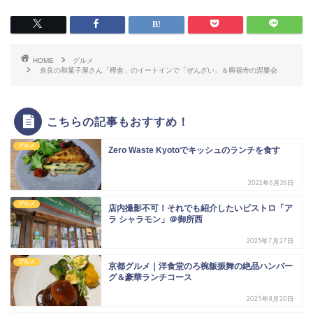
HOME
グルメ
奈良の和菓子屋さん「樫舎」のイートインで「ぜんざい」＆興福寺の涅槃会
こちらの記事もおすすめ！
グルメ
Zero Waste Kyotoでキッシュのランチを食す
2022年6月26日
グルメ
店内撮影不可！それでも紹介したいビストロ「ア
ラ シャラモン」＠御所西
2023年7月27日
グルメ
京都グルメ｜洋食堂のろ椀飯振舞の絶品ハンバー
グ＆豪華ランチコース
2025年8月20日