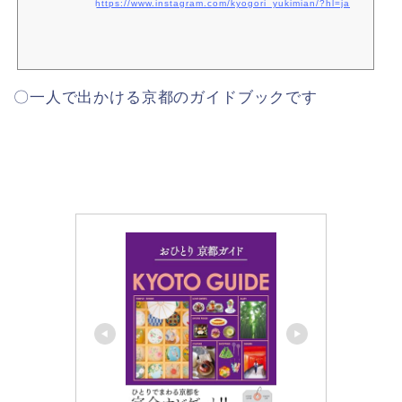
https://www.instagram.com/kyogori_yukimian/?hl=ja
〇一人で出かける京都のガイドブックです