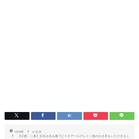
HOME
かき氷
【京都・二条】京氷ゆきみ庵でピーチアールグレイ｜桃のかき氷をいただきまし