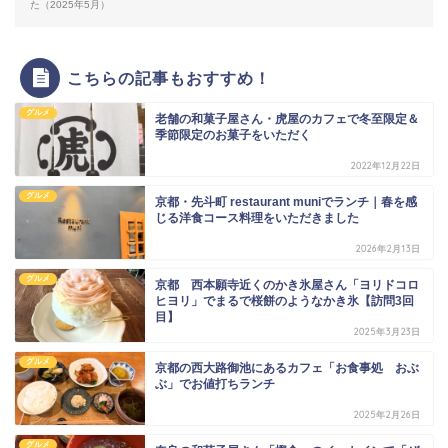
た（2025年5月）
こちらの記事もおすすめ！
グルメ
老舗の和菓子屋さん・虎屋のカフェで冬至限定＆
季節限定のお菓子をいただく
2022年12月22日
グルメ
京都・先斗町 restaurant muniでランチ｜春を感
じる洋食コース料理をいただきました
2026年2月13日
グルメ
京都 西本願寺近くのかき氷屋さん「ヨリドコロ
ヒヨリ」でまるで桜餅のようなかき氷【訪問3回
目】
2025年3月23日
グルメ
京都の西大路御池にあるカフェ「お食事処 おぶ
ぶ」でお値打ちランチ
2025年2月26日
グルメ