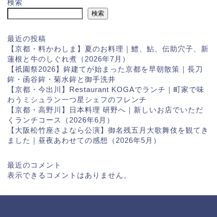
検索
検索
最近の投稿
【京都・料かわしま】夏のお料理｜鱧、鮎、伝助穴子、新
蓮根と牛のしぐれ煮（2026年7月）
【祇園祭2026】鉾建てが始まった京都を早朝散策｜長刀
鉾・函谷鉾・菊水鉾と御手洗井
【京都・今出川】Restaurant KOGAでランチ｜町家で味
わうミシュラン一つ星シェフのフレンチ
【京都・高野川】日本料理 研野へ｜新しいお店でいただ
くランチコース（2026年6月）
【大阪松竹座さよなら公演】御名残五月大歌舞伎を観てき
ました｜昼夜あわせての感想（2026年5月）
最近のコメント
表示できるコメントはありません。