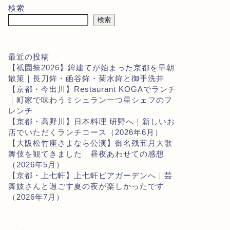
検索
検索
最近の投稿
【祇園祭2026】鉾建てが始まった京都を早朝
散策｜長刀鉾・函谷鉾・菊水鉾と御手洗井
【京都・今出川】Restaurant KOGAでランチ
｜町家で味わうミシュラン一つ星シェフのフ
レンチ
【京都・高野川】日本料理 研野へ｜新しいお
店でいただくランチコース（2026年6月）
【大阪松竹座さよなら公演】御名残五月大歌
舞伎を観てきました｜昼夜あわせての感想
（2026年5月）
【京都・上七軒】上七軒ビアガーデンへ｜芸
舞妓さんと過ごす夏の夜が楽しかったです
（2026年7月）