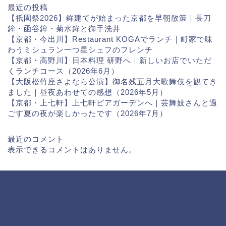
最近の投稿
【祇園祭2026】鉾建てが始まった京都を早朝散策｜長刀
鉾・函谷鉾・菊水鉾と御手洗井
【京都・今出川】Restaurant KOGAでランチ｜町家で味
わうミシュラン一つ星シェフのフレンチ
【京都・高野川】日本料理 研野へ｜新しいお店でいただ
くランチコース（2026年6月）
【大阪松竹座さよなら公演】御名残五月大歌舞伎を観てき
ました｜昼夜あわせての感想（2026年5月）
【京都・上七軒】上七軒ビアガーデンへ｜芸舞妓さんと過
ごす夏の夜が楽しかったです（2026年7月）
最近のコメント
表示できるコメントはありません。