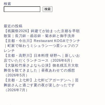
検索
検索
最近の投稿
【祇園祭2026】鉾建てが始まった京都を早朝
散策｜長刀鉾・函谷鉾・菊水鉾と御手洗井
【京都・今出川】Restaurant KOGAでランチ
｜町家で味わうミシュラン一つ星シェフのフ
レンチ
【京都・高野川】日本料理 研野へ｜新しいお
店でいただくランチコース（2026年6月）
【大阪松竹座さよなら公演】御名残五月大歌
舞伎を観てきました｜昼夜あわせての感想
（2026年5月）
【京都・上七軒】上七軒ビアガーデンへ｜芸
舞妓さんと過ごす夏の夜が楽しかったです
（2026年7月）