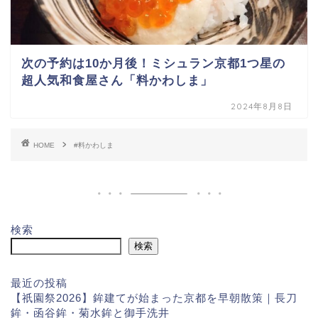
次の予約は10か月後！ミシュラン京都1つ星の
超人気和食屋さん「料かわしま」
2024年8月8日
HOME
#料かわしま
検索
検索
最近の投稿
【祇園祭2026】鉾建てが始まった京都を早朝散策｜長刀
鉾・函谷鉾・菊水鉾と御手洗井