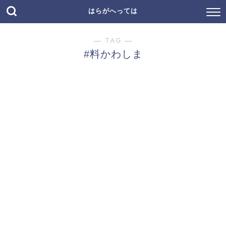
はらがへっては
― TAG ―
#料かわしま