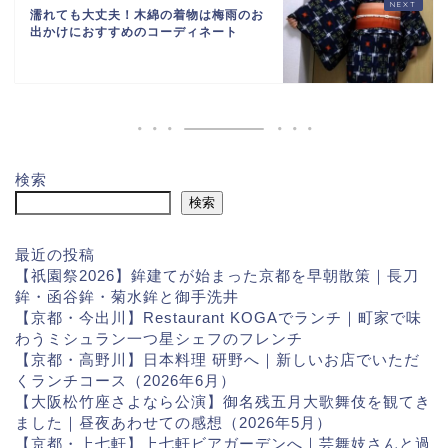
濡れても大丈夫！木綿の着物は梅雨のお
出かけにおすすめのコーディネート
検索
検索
最近の投稿
【祇園祭2026】鉾建てが始まった京都を早朝散策｜長刀
鉾・函谷鉾・菊水鉾と御手洗井
【京都・今出川】Restaurant KOGAでランチ｜町家で味
わうミシュラン一つ星シェフのフレンチ
【京都・高野川】日本料理 研野へ｜新しいお店でいただ
くランチコース（2026年6月）
【大阪松竹座さよなら公演】御名残五月大歌舞伎を観てき
ました｜昼夜あわせての感想（2026年5月）
【京都・上七軒】上七軒ビアガーデンへ｜芸舞妓さんと過