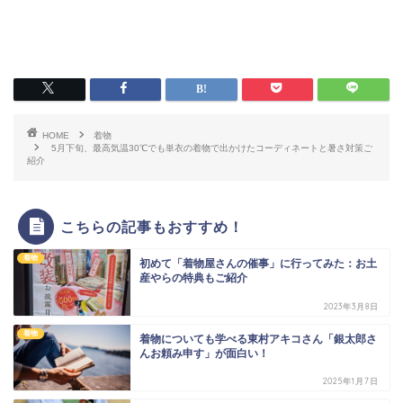
HOME
着物
5月下旬、最高気温30℃でも単衣の着物で出かけたコーディネートと暑さ対策ご
紹介
こちらの記事もおすすめ！
着物
初めて「着物屋さんの催事」に行ってみた：お土
産やらの特典もご紹介
2023年3月8日
着物
着物についても学べる東村アキコさん「銀太郎さ
んお頼み申す」が面白い！
2025年1月7日