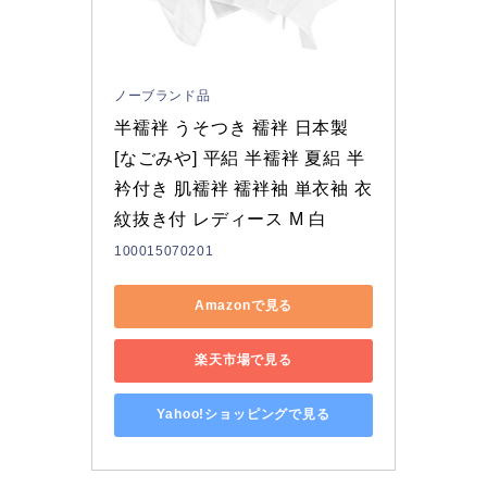
ノーブランド品
半襦袢 うそつき 襦袢 日本製 
[なごみや] 平絽 半襦袢 夏絽 半
衿付き 肌襦袢 襦袢袖 単衣袖 衣
紋抜き付 レディース M 白
100015070201
Amazonで見る
楽天市場で見る
Yahoo!ショッピングで見る