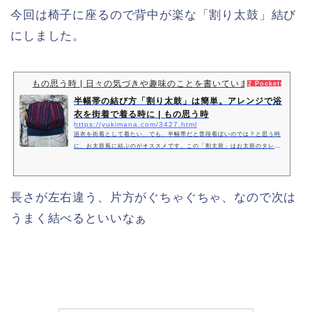
今回は椅子に座るので背中が楽な「割り太鼓」結び
にしました。
もの思う時 | 日々の気づきや趣味のことを書いています。
2 Pockets
半幅帯の結び方「割り太鼓」は簡単。アレンジで浴
衣を街着で着る時に | もの思う時
https://yukimana.com/3427.html
浴衣を街着として着たい、でも、半幅帯だと普段着ぽいのでは？と思う時
に、お太鼓風に結ぶのがオススメです。この「割太鼓」はお太鼓のタレを
横に使っており、半幅帯の「お太鼓風」のようにタレの長さを左右で揃え
る必要がなく、その分簡単です。また、お太鼓風にすると、タレがあるの
で、お尻の幅が気にならなくなります。
長さが左右違う、片方がぐちゃぐちゃ、なので次は
うまく結べるといいなぁ