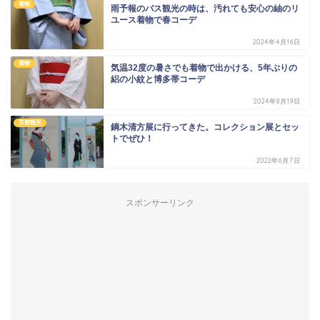
着物
雨予報のバス観光の時は、汚れても安心の紬のリ
ユース着物で春コーデ
2024年4月16日
着物
気温32度の暑さでも着物で出かける、5年ぶりの
絽の小紋と博多帯コーデ
2024年8月19日
京都観光
鏑木清方展に行ってきた。コレクション展とセッ
トでぜひ！
2022年6月7日
スポンサーリンク