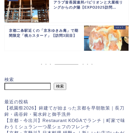
アラブ首長国連邦パビリオンと大屋根リ
ングからの夕陽【EXPO2025訪問...
京都二条駅近くの「京氷ゆきみ庵」で期
間限定「桃カスタード」【訪問3回目】
検索
検索
最近の投稿
【祇園祭2026】鉾建てが始まった京都を早朝散策｜長刀
鉾・函谷鉾・菊水鉾と御手洗井
【京都・今出川】Restaurant KOGAでランチ｜町家で味
わうミシュラン一つ星シェフのフレンチ
【京都・高野川】日本料理 研野へ｜新しいお店でいただ