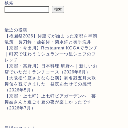
検索
検索
最近の投稿
【祇園祭2026】鉾建てが始まった京都を早朝
散策｜長刀鉾・函谷鉾・菊水鉾と御手洗井
【京都・今出川】Restaurant KOGAでランチ
｜町家で味わうミシュラン一つ星シェフのフ
レンチ
【京都・高野川】日本料理 研野へ｜新しいお
店でいただくランチコース（2026年6月）
【大阪松竹座さよなら公演】御名残五月大歌
舞伎を観てきました｜昼夜あわせての感想
（2026年5月）
【京都・上七軒】上七軒ビアガーデンへ｜芸
舞妓さんと過ごす夏の夜が楽しかったです
（2026年7月）