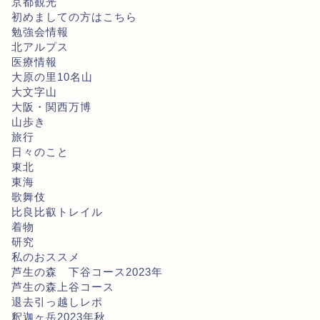
京都観光
初めましての方はこちら
勉強会情報
北アルプス
医療情報
大原の里10名山
大文字山
大阪・関西万博
山歩き
旅行
日々のこと
東北
東海
歌舞伎
比良比叡トレイル
着物
研究
私のおススメ
芦生の森 下谷コース2023年
芦生の森上谷コース
退去引っ越しレポ
釈迦ヶ岳2023年秋