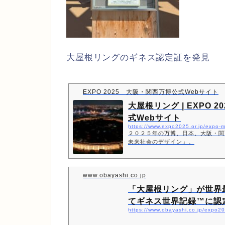
大屋根リングのギネス認定証を発見
EXPO 2025 大阪・関西万博公式Webサイト
大屋根リング | EXPO 
式Webサイト
２０２５年の万博、日本、大阪・関
未来社会のデザイン」。
www.obayashi.co.jp
「大屋根リング」が世界
てギネス世界記録™に認
https://www.obayashi.co.jp/expo