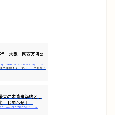
2025 大阪・関西万博公
https://www.expo2025.or.jp/expo-map-index/main-facilities/grandring/
西で開催！テーマは「いのち輝く
最大の木造建築物とし
定｜お知らせ｜…
2025/news/20250304_1.html