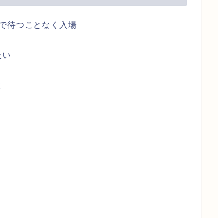
で待つことなく入場
たい
と