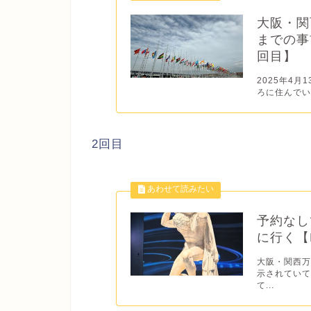
大阪・関
までの事
回目】
2025年4
ろに住んでい
2回目
予約なし
に行く【E
大阪・関西万
示されていて
て...