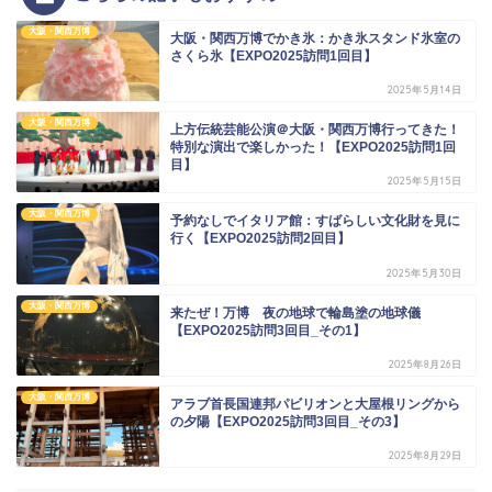
大阪・関西万博
大阪・関西万博でかき氷：かき氷スタンド氷室の
さくら氷【EXPO2025訪問1回目】
2025年5月14日
大阪・関西万博
上方伝統芸能公演＠大阪・関西万博行ってきた！
特別な演出で楽しかった！【EXPO2025訪問1回
目】
2025年5月15日
大阪・関西万博
予約なしでイタリア館：すばらしい文化財を見に
行く【EXPO2025訪問2回目】
2025年5月30日
大阪・関西万博
来たぜ！万博 夜の地球で輪島塗の地球儀
【EXPO2025訪問3回目_その1】
2025年8月26日
大阪・関西万博
アラブ首長国連邦パビリオンと大屋根リングから
の夕陽【EXPO2025訪問3回目_その3】
2025年8月29日