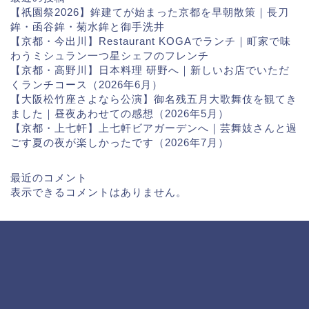
【祇園祭2026】鉾建てが始まった京都を早朝散策｜長刀
鉾・函谷鉾・菊水鉾と御手洗井
【京都・今出川】Restaurant KOGAでランチ｜町家で味
わうミシュラン一つ星シェフのフレンチ
【京都・高野川】日本料理 研野へ｜新しいお店でいただ
くランチコース（2026年6月）
【大阪松竹座さよなら公演】御名残五月大歌舞伎を観てき
ました｜昼夜あわせての感想（2026年5月）
【京都・上七軒】上七軒ビアガーデンへ｜芸舞妓さんと過
ごす夏の夜が楽しかったです（2026年7月）
最近のコメント
表示できるコメントはありません。