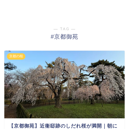
― TAG ―
#京都御苑
京都の桜
【京都御苑】近衞邸跡のしだれ桜が満開｜朝に