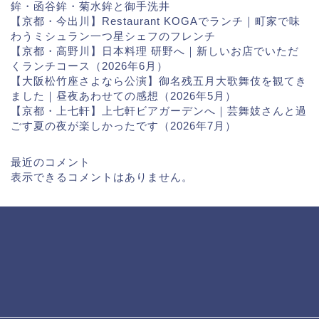
鉾・函谷鉾・菊水鉾と御手洗井
【京都・今出川】Restaurant KOGAでランチ｜町家で味
わうミシュラン一つ星シェフのフレンチ
【京都・高野川】日本料理 研野へ｜新しいお店でいただ
くランチコース（2026年6月）
【大阪松竹座さよなら公演】御名残五月大歌舞伎を観てき
ました｜昼夜あわせての感想（2026年5月）
【京都・上七軒】上七軒ビアガーデンへ｜芸舞妓さんと過
ごす夏の夜が楽しかったです（2026年7月）
最近のコメント
表示できるコメントはありません。